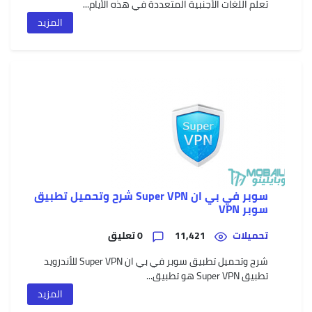
تعلم اللغات الأجنبية المتعددة في هذه الأيام...
المزيد
سعر
وموا
Oppo
A15
أوبو
A15
مميز
وعيو
سوبر في بي ان Super VPN شرح وتحميل تطبيق
سوبر VPN
سعر
وموا
تحميلات
11,421
0 تعليق
iaomi
Poco
M3
شرح وتحميل تطبيق سوبر في بي ان Super VPN للأندرويد
شاوم
تطبيق Super VPN هو تطبيق...
بوكو
إم
المزيد
3
مميز