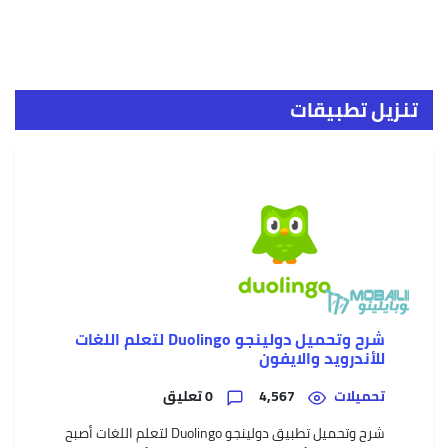
تسريب
تنزيل تطبيقات
سلسل
ابل
Phone
13
فرق
بين
هوات
ايفون
13
عودة
شرح وتحميل دولينجو Duolingo لتعلم اللغات
هونر
للأندرويد والايفون
القوي
سلسل
هوات
تحميلات
4,567
0 تعليق
Honor
Magic
شرح وتحميل تطبيق دولينجو Duolingo لتعلم اللغات أصبح
3