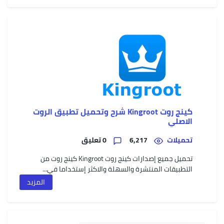
وعيو
سعر
وموا
ealme
7
Pro
ريلمي
7
برو
كينج روت Kingroot شرح وتحميل تطبيق الروت
مميز
الاصلي
وعيو
تحميلات
6,217
0 تعليق
تحميل جميع إصدارات كينج روت Kingroot كينج روت من
التطبيقات المنتشرة والسهلة والاكثر إستخداما في...
المزيد
Oppo
A55