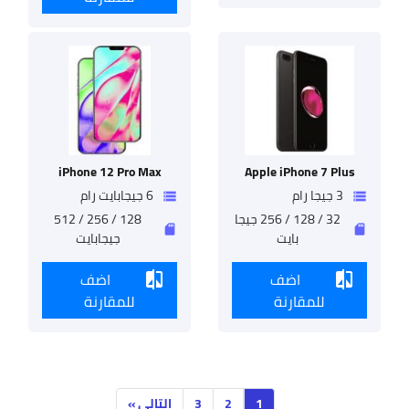
uawei
Nova
9
Pro
iPhone 12 Pro Max
Apple iPhone 7 Plus
3 جيجا رام
6 جيجابايت رام
storage
storage
32 / 128 / 256 جيجا
128 / 256 / 512
uawei
sd_storage
sd_storage
بايت
جيجابايت
Nova
9
اضف
اضف
compare
compare
للمقارنة
للمقارنة
1
2
3
التالي »