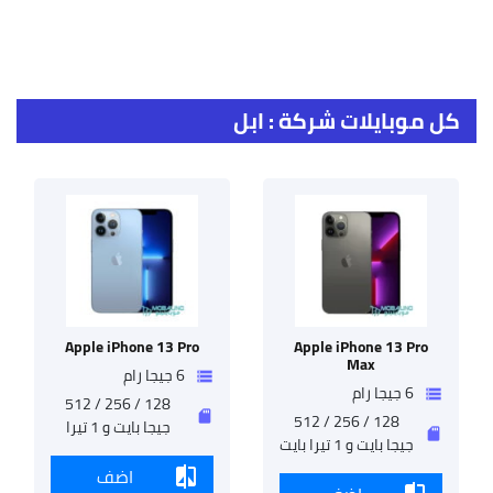
تسريب
كل موبايلات شركة : ابل
سلسل
ابل
Phone
13
فرق
بين
هوات
ايفون
13
Apple iPhone 13 Pro
Apple iPhone 13 Pro
Max
عودة
6 جيجا رام
storage
هونر
6 جيجا رام
storage
القوي
128 / 256 / 512
سلسل
sd_storage
128 / 256 / 512
جيجا بايت و 1 تيرا
هوات
sd_storage
جيجا بايت و 1 تيرا بايت
Honor
Magic
اضف
compare
3