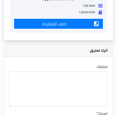
1GB RAM
storage
128GB ROM
sd_storage
اضف للمقارنة
compare
اترك تعليق
تعليقك
اسمك
*