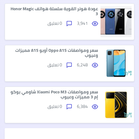
عودة هونر القوية سلسلة هواتف Honor Magic
3
3,941
0 تعليق
سعر ومواصفات Oppo A15 أوبو A15 مميزات
وعيوب
6,248
0 تعليق
سعر ومواصفات Xiaomi Poco M3 شاومي بوكو
إم 3 مميزات وعيوب
6,384
0 تعليق