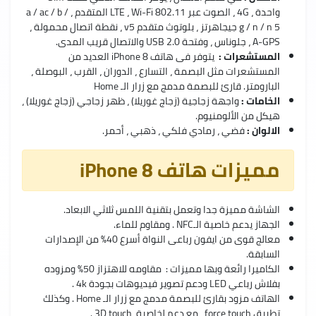
واحدة ، 4G ، الصوت عبر LTE ، Wi-Fi 802.11 المتقدم ، a / ac / b /
g / n / n 5 جيجاهرتز ، بلوتوث متقدم v5 ، نقطة اتصال محمولة ،
A-GPS ، جلوناس ، وفتحة USB 2.0 والاتصال قريب المدى.
المستشعرات :
يتوفر فى هاتف iPhone 8 العديد من
المستشعرات مثل البصمة ، التسارع ، الدوران ، القرب ، البوصلة ،
البارومتر. قارئ للبصمة مدمج مع زرار الـ Home
الخامات :
واجهة زجاجية (زجاج غوريلا) ، ظهر زجاجي (زجاج غوريلا) ،
هيكل من الألومنيوم.
الالوان :
فضي ، رمادي فلكي ، ذهبي ، أحمر.
مميزات هاتف iPhone 8
الشاشة مميزة جدا وتعمل بتقنية اللمس ثلاثي الابعاد.
الجهاز يدعم خاصية الـNFC . ومقاوم للماء.
معالج قوى من ايفون رباعى النواة أسرع 40% من الإصدارات
السابقة.
الكاميرا رائعة وبها مميزات : مقاومه للاهتزاز 50% ومزوده
بفلاش رباعي LED ودعم تصوير فيديوهات بجودة 4k .
الهاتف مزود بقارئ للبصمة مدمج مع زرار الـ Home . وكذلك
تطبيق force touch ، مع دعم لخاصية 3D touch .