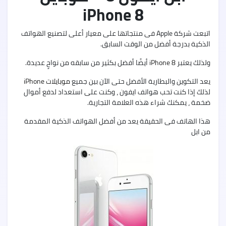
5G
iPhone 8
اتبعت شركة Apple فى منتجاتها على معيار أعلى لتصنيع الهواتف
الذكية بدرجة أفضل من الوقت السابق.
Oppo
ولذلك يعتبر
iPhone 8
أيضًا أفضل بكثير من سابقه من نواحٍ عديدة.
A55
يعد التكوين والبطارية الأفضل حتى الآن بين جميع
موبايلات iPhone
لذلك إذا كنت تحب هواتف ايفون ، وكنت على استعداد لدفع أموال
ضخمة ، يمكنك شراء هذه العلامة التجارية.
هذا الهاتف فى الحقيقة يعد من أفضل الهواتف الذكية المقدمة
nfinix
من ابل
Zero
X
nfinix
Zero
X
Pro