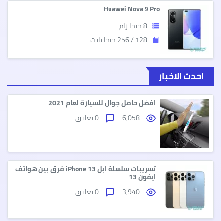
Huawei Nova 9 Pro
8 جيجا رام
storage
128 / 256 جيجا بايت
sd_storage
احدث الاخبار
افضل حامل جوال للسيارة لعام 2021
6,058
0 تعليق
تسريبات سلسلة ابل iPhone 13 فرق بين هواتف
ايفون 13
3,940
0 تعليق