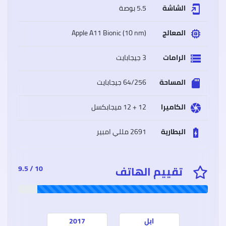
الشاشة
5.5 بوصة
add_to_home_screen
المعالج
(Apple A11 Bionic (10 nm
memory
سعر
الرامات
3 جيجابايت
وموا
storage
Oppo
A15
أوبو
المساحة
64/256 جيجابايت
sd_storage
A15
مميز
وعيو
الكاميرا
12 + 12 ميجابكسل
camera
البطارية
2691 مللي امبير
battery_charging_full
سعر
وموا
تقييم الهاتف
10 / 9.5
iaomi
Poco
M3
شاوم
بوكو
إم
3
ابل
2017
مميز