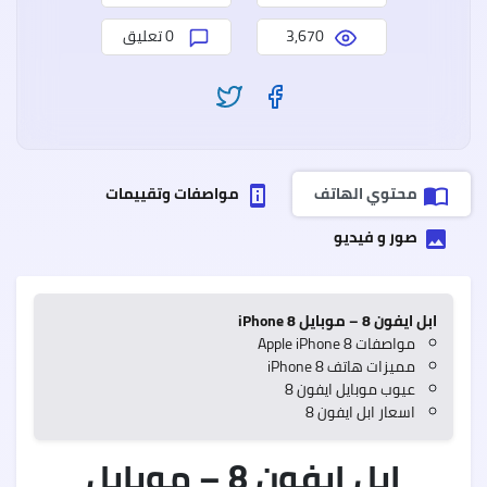
وعيو
3,670
0 تعليق
سعر
وموا
ealme
7
Pro
محتوي الهاتف
مواصفات وتقييمات
perm_device_information
import_contacts
ريلمي
7
صور و فيديو
برو
insert_photo
مميز
وعيو
ابل ايفون 8 – موبايل iPhone 8
مواصفات Apple iPhone 8
مميزات هاتف iPhone 8
عيوب موبايل ايفون 8
اسعار ابل ايفون 8
ابل ايفون 8 – موبايل
Oppo
A55