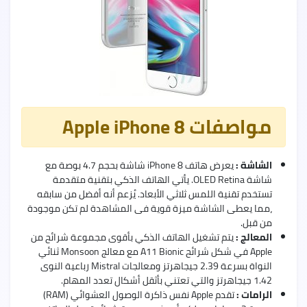
uawei
Nova
9
Pro
مواصفات Apple iPhone 8
الشاشة :
يعرض هاتف iPhone 8 شاشة بحجم 4.7 بوصة مع
uawei
شاشة OLED Retina. يأتي الهاتف الذكي بتقنية متقدمة
Nova
تستخدم تقنية اللمس ثلاثي الأبعاد. يُزعم أنه أفضل من سابقه
9
،مما يعطى الشاشة ميزة قوية فى المشاهدة لم تكن موجودة
من قبل.
المعالج :
يتم تشغيل الهاتف الذكي بأقوى مجموعة شرائح من
Apple في شكل شرائح A11 Bionic مع معالج Monsoon ثنائي
النواة بسرعة 2.39 جيجاهرتز ومعالجات Mistral رباعية النوى
1.42 جيجاهرتز والتي تعتني بأثقل أشكال تعدد المهام.
الرامات :
تقدم Apple نفس ذاكرة الوصول العشوائي (RAM)