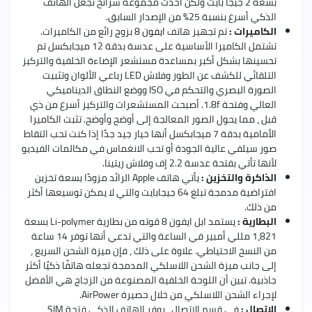
بسعة 2 جيجا بايت ولكن أحدث مجموعة شرائح تجعل الهاتف
الذكي أسرع بنسبة 25٪ من الإصدار السابق.
الكاميرات :
تم تجهيز هاتف
ايفون 8
بزوج رائع من الكاميرات.
تشتمل الكاميرا الأساسية على عدسة بدقة 12 ميجابكسل تم
تحسينها بشكل أكبر بمساعدة مستشعر الإضاءة الخلفية والتركيز
التلقائي للكشف عن الطور وفلاش LED رباعي الألوان وتثبيت
الصورة البصري والتحكم في ISO ووضع النطاق الديناميكي
العالي وفتحة 1.8f. أصبحت المستشعرات والتركيز أسرع من ذي
قبل ، مما يحول الصور المعالجة إلى أوضح وأوضح. تثبت الكاميرا
الأمامية بدقة 7 ميجابكسل أنها خيار جيد جدًا إذا كنت تحب التقاط
صور سيلفي عالية الجودة أو تحب الانغماس في مكالمات الفيديو
لأنها تأتي بفتحة عدسة 2.2 إف وفلاش ريتينا.
الذاكرة والتخزين :
يأتي هاتف Apple الرائد مزودًا بسعة تخزين
افتراضية مدمجة تبلغ 64 جيجابايت والتي لا يمكن توسيعها أكثر
من ذلك.
البطارية :
يستمد ابل ايفون 8 قوته من بطارية Li-polymer بسعة
1،821 مللي أمبير في الساعة والتي تدعي أنها توفر 14 ساعة
من النسخ الاحتياطي. علاوة على ذلك ، فإن ميزة الشحن السريع ،
إلى جانب ميزة الشحن اللاسلكي المدمجة تجعله هاتفًا ذكيًا أكثر
جاذبية. تبين أن اللوحة الخلفية المصنوعة من الزجاج هي الأفضل
لإجراء الشحن اللاسلكي من خلال حصيرة AirPower.
الاتصال :
في قسم الاتصال ، يوفر الهاتف الذكي فتحة SIM