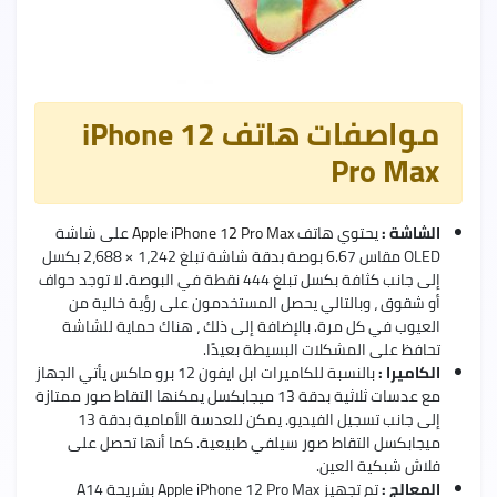
مواصفات هاتف iPhone 12
Pro Max
الشاشة :
يحتوي هاتف
Apple iPhone 12 Pro Max
على شاشة
OLED مقاس 6.67 بوصة بدقة شاشة تبلغ 1،242 × 2،688 بكسل
إلى جانب كثافة بكسل تبلغ 444 نقطة في البوصة. لا توجد حواف
أو شقوق ، وبالتالي يحصل المستخدمون على رؤية خالية من
العيوب في كل مرة. بالإضافة إلى ذلك ، هناك حماية للشاشة
تحافظ على المشكلات البسيطة بعيدًا.
الكاميرا :
بالنسبة للكاميرات ابل ايفون 12 برو ماكس يأتي الجهاز
مع عدسات ثلاثية بدقة 13 ميجابكسل يمكنها التقاط صور ممتازة
إلى جانب تسجيل الفيديو. يمكن للعدسة الأمامية بدقة 13
ميجابكسل التقاط صور سيلفي طبيعية. كما أنها تحصل على
فلاش شبكية العين.
المعالج :
تم تجهيز Apple iPhone 12 Pro Max بشريحة A14