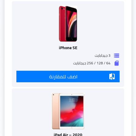
iPhone SE
3 جيجابايت
storage
64 / 128 / 256 جيجابايت
sd_storage
اضف للمقارنة
compare
iPad Air – 2020