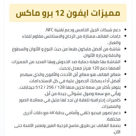
مميزات ايفون 12 برو ماكس
دعم شبكات الجيل الخامس ودعم تقنية NFC.
خامات الهاتف ممتازة من الزجاج والاستانلس مقاوم للماء
والغبار..
شاشة من أفضل مايكون طبعا من حيث النوع و الألوان والسطوع
والدقة وحرارة الألوان.
الشاشة بها طبقة حماية ضد الخدوش وبها العديد من المميزات
أهمها دعم 120 هرتز معدل تحديث.
معالج الهاتف هو معالج أبل الأحدث والأقوى والذي سيقدم
أفضل أداء يمكنك الحصول علية في كل الاستخدامات.
يتوفر بأكثر من سعة تخزين منها 128 / 256 / 512 جيجابايت.
ويأتي مع سعة وصول عشوائي جيدة من أبل.
كاميرات إحترافية للغاية لن تجد لها مثيل في معالجة الصور
والمميزات.
دعم تصوير فيديو خلفي وأمامي بدقة 4K مع دقات أخرى
مختلفة.
بصمة الهاتف عن طريق ماسح قزحية العين وتعتبر الآمنة حتى
الآن.