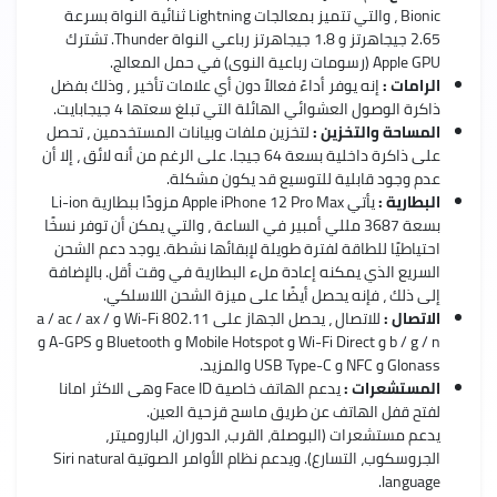
Bionic ، والتي تتميز بمعالجات Lightning ثنائية النواة بسرعة
2.65 جيجاهرتز و 1.8 جيجاهرتز رباعي النواة Thunder. تشترك
Apple GPU (رسومات رباعية النوى) في حمل المعالج.
الرامات :
إنه يوفر أداءً فعالاً دون أي علامات تأخير ، وذلك بفضل
ذاكرة الوصول العشوائي الهائلة التي تبلغ سعتها 4 جيجابايت.
المساحة والتخزين :
لتخزين ملفات وبيانات المستخدمين ، تحصل
على ذاكرة داخلية بسعة 64 جيجا. على الرغم من أنه لائق ، إلا أن
عدم وجود قابلية للتوسيع قد يكون مشكلة.
البطارية :
يأتي Apple iPhone 12 Pro Max مزودًا ببطارية Li-ion
بسعة 3687 مللي أمبير في الساعة ، والتي يمكن أن توفر نسخًا
احتياطيًا للطاقة لفترة طويلة لإبقائها نشطة. يوجد دعم الشحن
السريع الذي يمكنه إعادة ملء البطارية في وقت أقل. بالإضافة
إلى ذلك ، فإنه يحصل أيضًا على ميزة الشحن اللاسلكي.
الاتصال :
للاتصال ، يحصل الجهاز على Wi-Fi 802.11 و a / ac / ax /
b / g / n و Wi-Fi Direct و Mobile Hotspot و Bluetooth و A-GPS و
Glonass و NFC و USB Type-C والمزيد.
المستشعرات :
يدعم الهاتف خاصية Face ID وهى الاكثر امانا
لفتح قفل الهاتف عن طريق ماسح قزحية العين.
يدعم مستشعرات (البوصلة، القرب، الدوران، الباروميتر،
الجروسكوب، التسارع). ويدعم نظام الأوامر الصوتية Siri natural
language.