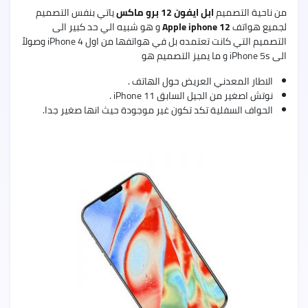
من ناحية التصميم
ابل ايفون 12 برو ماكس
ياتي بنفس التصميم
لجميع هواتف
Apple iphone 12
و هو شبيه الي حد كبير الى
التصميم التي كانت تعتمده بل في هواتفها من اول iPhone 4 وصولاً
الى iPhone 5s و ما يميز التصميم هو
uawei
Nova
الاطار المعدني العريض حول الهاتف .
9
نوتش اصغير من الجيل السابق iPhone 11 .
Pro
الحواف السفلية تكد تكون غير موجودة حيث انها صغير جدا.
uawei
Nova
9