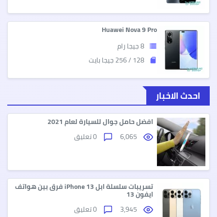
Huawei Nova 9 Pro
8 جيجا رام
storage
128 / 256 جيجا بايت
sd_storage
احدث الاخبار
افضل حامل جوال للسيارة لعام 2021
6,065
0 تعليق
تسريبات سلسلة ابل iPhone 13 فرق بين هواتف
ايفون 13
3,945
0 تعليق