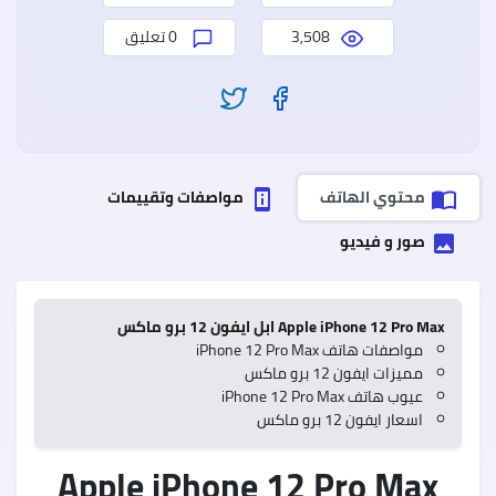
وعيو
3,508
0 تعليق
سعر
وموا
ealme
7
Pro
محتوي الهاتف
مواصفات وتقييمات
perm_device_information
import_contacts
ريلمي
7
صور و فيديو
برو
insert_photo
مميز
وعيو
Apple iPhone 12 Pro Max ابل ايفون 12 برو ماكس
مواصفات هاتف iPhone 12 Pro Max
مميزات ايفون 12 برو ماكس
عيوب هاتف iPhone 12 Pro Max
اسعار ايفون 12 برو ماكس
Apple iPhone 12 Pro Max
Oppo
A55