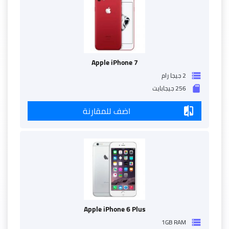
Apple iPhone 7
2 جيجا رام
storage
256 جيجابايت
sd_storage
اضف للمقارنة
compare
Apple iPhone 6 Plus
1GB RAM
storage