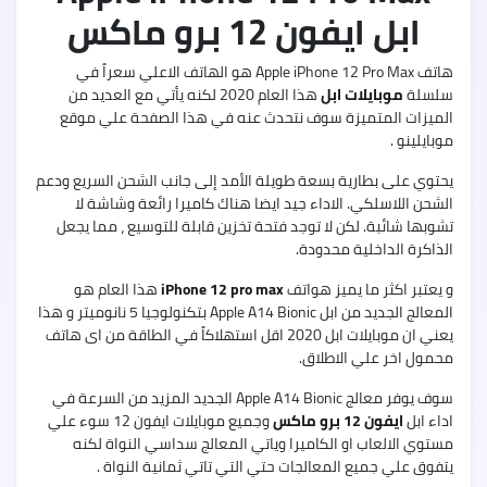
5G
ابل ايفون 12 برو ماكس
هاتف Apple iPhone 12 Pro Max هو الهاتف الاعلي سعراً في
سلسلة
موبايلات ابل
هذا العام 2020 لكنه يأتي مع العديد من
الميزات المتميزة سوف نتحدث عنه في هذا الصفحة علي موقع
Oppo
موبايلينو .
A55
يحتوي على بطارية بسعة طويلة الأمد إلى جانب الشحن السريع ودعم
الشحن اللاسلكي. الاداء جيد ايضا هناك كاميرا رائعة وشاشة لا
تشوبها شائبة. لكن لا توجد فتحة تخزين قابلة للتوسيع ، مما يجعل
الذاكرة الداخلية محدودة.
nfinix
Zero
و يعتبر اكثر ما يميز هواتف
iPhone 12 pro max
هذا العام هو
X
المعالج الجديد من ابل Apple A14 Bionic بتكنولوجيا 5 نانوميتر و هذا
يعني ان موبايلات ابل 2020 اقل استهلاكاً في الطاقة من اى هاتف
محمول اخر علي الاطلاق.
سوف يوفر معالج Apple A14 Bionic الجديد المزيد من السرعة في
اداء ابل
ايفون 12 برو ماكس
وجميع موبايلات ايفون 12 سوء علي
nfinix
Zero
مستوي الالعاب او الكاميرا وياتي المعالج سداسي النواة لكنه
X
يتفوق علي جميع المعالجات حتي التي تاتي ثمانية النواة .
Pro