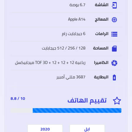
الشاشة
6.7 بوصة
add_to_home_screen
المعالج
Apple A14
memory
سعر
الرامات
6 جيجابايت رام
وموا
storage
Oppo
A15
أوبو
المساحة
128 / 256 / 512 جيجابايت
sd_storage
A15
مميز
وعيو
الكاميرا
رباعية 12 + 12 + 12 + TOF 3D ميجابيكسل
camera
البطارية
3687 مللي أمبير
battery_charging_full
سعر
وموا
تقييم الهاتف
10 / 8.8
iaomi
Poco
M3
شاوم
بوكو
إم
3
ابل
2020
مميز