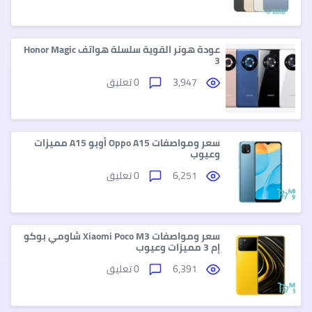
عودة هونر القوية سلسلة هواتف Honor Magic
3
3,947
0 تعليق
سعر ومواصفات Oppo A15 أوبو A15 مميزات
وعيوب
6,251
0 تعليق
سعر ومواصفات Xiaomi Poco M3 شاومي بوكو
إم 3 مميزات وعيوب
6,391
0 تعليق