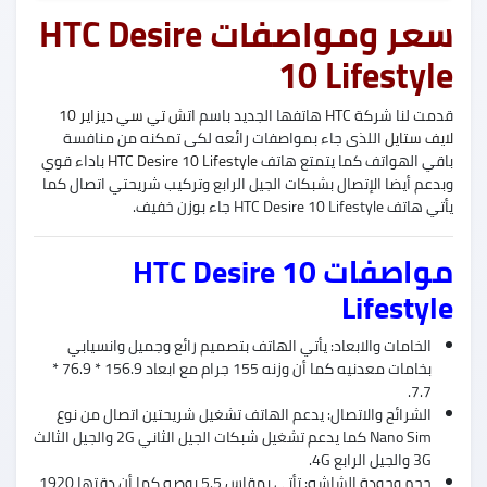
سعر ومواصفات HTC Desire
10 Lifestyle
قدمت لنا شركة
HTC
هاتفها الجديد باسم
اتش تي سي ديزاير 10
لايف ستايل
اللذى جاء بمواصفات رائعه لكى تمكنه من منافسة
باقي الهواتف كما يتمتع هاتف
HTC Desire 10 Lifestyle
باداء قوي
وبدعم أيضا الإتصال بشبكات الجيل الرابع وتركيب شريحتي اتصال كما
يأتي هاتف HTC Desire 10 Lifestyle جاء بوزن خفيف.
مواصفات HTC Desire 10
Lifestyle
الخامات والابعاد: يأتي الهاتف بتصميم رائع وجميل وانسيابي
بخامات معدنيه كما أن وزنه 155 جرام مع ابعاد 156.9 * 76.9 *
7.7.
الشرائح والاتصال: يدعم الهاتف تشغيل شريحتين اتصال من نوع
Nano Sim كما يدعم تشغيل شبكات الجيل الثاني 2G والجيل الثالث
3G والجيل الرابع 4G.
حجم وجودة الشاشه: تأتى بمقاس 5.5 بوصه كما أن دقتها 1920