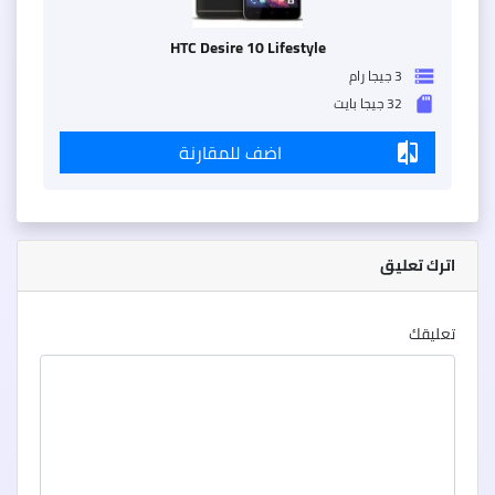
HTC Desire 10 Lifestyle
3 جيجا رام
storage
32 جيجا بايت
sd_storage
اضف للمقارنة
compare
اترك تعليق
تعليقك