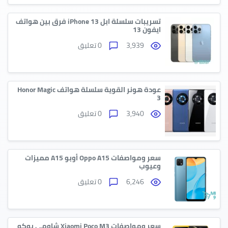
تسريبات سلسلة ابل iPhone 13 فرق بين هواتف
ايفون 13
3,939
0 تعليق
عودة هونر القوية سلسلة هواتف Honor Magic
3
3,940
0 تعليق
سعر ومواصفات Oppo A15 أوبو A15 مميزات
وعيوب
6,246
0 تعليق
سعر ومواصفات Xiaomi Poco M3 شاومي بوكو