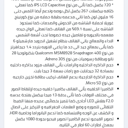
* 720 بكسل كما تأتي من نوع IPS LCD Capacitive كما تعطي
كثافه بيكسلات 267 بكسل لكل بوصه وتدعم أيضا اللمس حتى
16 مليون لون كما تاتي مدعمه بطبقة حمايه من نوع كورنينج
غوريلا لحماية الشاشه من الخدوش والصدمات كما تستحوذ
الشاشه على نسبة 69.1% من الهاتف كما تعطي الوان جيده
مفعمه بالحيويه و تفاصيل جيده خصوصا تحت أشعة الشمس.
الاداء والمعالج: ياتي الهاتف بنظام تشغيل اندرويد مارشميلو 6
كما يأتى بمعالج جيد الى حد ما رباعي الانويه بتردد 1.4 جيجاهرتز
من نوع Qualcomm MSM8928 Snapdragon 400 بتكنولوجيا 28
نانو وبطاقة رسوميات من نوع Adreno 305.
حجم الذاكره الداخليه والرامات: يأتي الهاتف مزود بذاكره داخليه
بمساحة 32 جيجابايت مع رامات بسعة 3 جيجا بايت.
حجم الذاكرة الخارجية: يدعم الهاتف تركيب بطاقة تخزين خارجيه
من نوع Micro SD.
الكاميرا الخلفيه: يأتي الهاتف بكاميرا خلفيه جيده لإلتقاط الصور
في مختلف الاوقات كما تأتى بدقة 13 ميجا بيكسل بفتحة عدسه
F2.0 بفلاش LED أحادى كما تتميز بخصائص عديده منها الضبط
التلقائى للصوره و وضع العلامات الجغرافيه و التركيز على اتصال
و الكشف عن الوجه والابتسامه كما تدعم البانوراما وخاصية HDR.
تصوير الفيديو: تدعم الكاميرا تصوير فيديو بجودة 1080 بكسل
بمعدل اطارات 60 اطار في الثانيه.