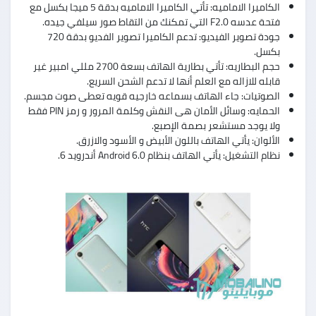
الكاميرا الاماميه: تأتي الكاميرا الاماميه بدقة 5 ميجا بكسل مع
فتحة عدسه F2.0 التي تمكنك من التقاط صور سيلفي جيده.
جودة تصوير الفيديو: تدعم الكاميرا تصوير الفديو بدقة 720
بكسل.
حجم البطاريه: تأتي بطارية الهاتف بسعة 2700 مللي امبير غير
قابله للازاله مع العلم أنها لا تدعم الشحن السريع.
الصوتيات: جاء الهاتف بسماعه خارجيه قويه تعطى صوت مجسم.
الحمايه: وسائل الأمان هى النقش وكلمة المرور و رمز PIN فقط
ولا يوجد مستشعر بصمة الإصبع.
الألوان: يأتي الهاتف باللون الأبيض و الأسود والازرق.
نظام التشغيل: يأتي الهاتف بنظام Android 6.0 أندرويد 6.