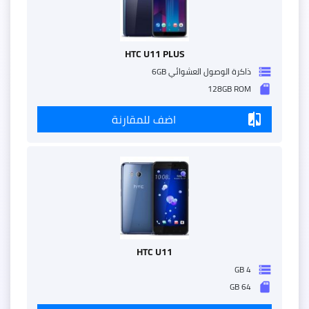
HTC U11 PLUS
ذاكرة الوصول العشوائي 6GB
storage
128GB ROM
sd_storage
اضف للمقارنة
compare
HTC U11
4 GB
storage
64 GB
sd_storage