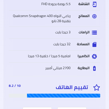
الشاشة
5.5 بوصة بجودة FHD
add_to_home_screen
المعالج
رباعي النواه Qualcomm Snapdragon 400
memory
بتقنية 28 نانو
سعر
وموا
Oppo
الرامات
3 جيجا بايت
storage
A15
أوبو
A15
المساحة
32 جيجا بايت
sd_storage
مميز
وعيو
الكاميرا
امامية 5 ميجا / خلفية 13 ميجا
camera
البطارية
2700 ميللي أمبير
battery_charging_full
سعر
وموا
iaomi
تقييم الهاتف
10 / 8.2
Poco
M3
شاوم
بوكو
إم
3
مميز