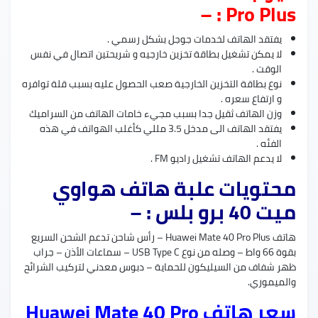
Pro Plus : –
يفتقد الهاتف لخدمات جوجل بشكل رسمي .
لا يمكن تشغيل بطاقة تخزين خارجيه و شريحتين اتصال في نفس
الوقت .
نوع بطاقة التخزين الخارجية صعب الحصول عليه بسبب قلة توافره
و ارتفاع سعره .
وزن الهاتف ثقيل جدا بسبب مجيء خامات الهاتف من السراميك
يفتقد الهاتف الى مدخل 3.5 مللي كأغلب الهواتف في هذه
الفئه .
لا يدعم الهاتف تشغيل راديو FM .
محتويات علبة هاتف هواوي
ميت 40 برو بلس : –
هاتف Huawei Mate 40 Pro Plus – رأس شاحن تدعم الشحن السريع
بقوة 66 واط – وصله من نوع USB Type C – سماعات الأذن – جراب
ظهر شفاف من السيليكون للحماية – دبوس معدني لتركيب الشرائح
والميموري.
سعر هاتف Huawei Mate 40 Pro