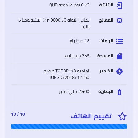
الشاشة
6.76 بوصة بجودة QHD
add_to_home_screen
المعالج
ثماني النواه Kirin 9000 5G بتكنولوجيا 5
memory
نانو
سعر
وموا
Oppo
الرامات
12 جيجا رام
storage
A15
أوبو
A15
المساحة
256 جيجا بايت
sd_storage
مميز
وعيو
الكاميرا
امامية 13+TOF 3D خلفية
camera
50+12+8+20+TOF 3D
البطارية
4400 مللي امبير
battery_charging_full
سعر
وموا
iaomi
Poco
تقييم الهاتف
M3
10 / 10
شاوم
بوكو
إم
3
مميز