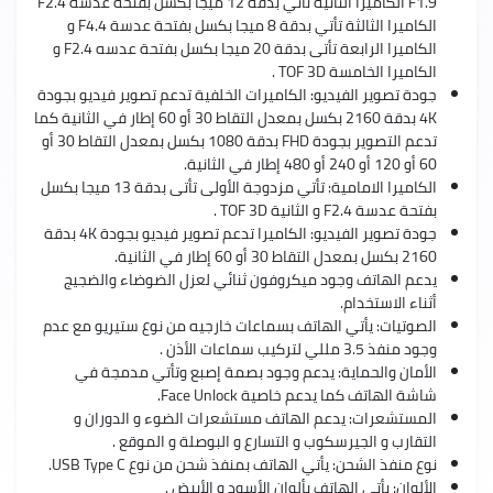
F1.9 الكاميرا الثانية تأتي بدقة 12 ميجا بكسل بفتحة عدسة F2.4
الكاميرا الثالثة تأتي بدقة 8 ميجا بكسل بفتحة عدسة F4.4 و
الكاميرا الرابعة تأتى بدقة 20 ميجا بكسل بفتحة عدسه F2.4 و
الكاميرا الخامسة TOF 3D .
جودة تصوير الفيديو: الكاميرات الخلفية تدعم تصوير فيديو بجودة
4K بدقة 2160 بكسل بمعدل التقاط 30 أو 60 إطار في الثانية كما
تدعم التصوير بجودة FHD بدقة 1080 بكسل بمعدل التقاط 30 أو
60 أو 120 أو 240 أو 480 إطار في الثانية.
الكاميرا الامامية: تأتي مزدوجة الأولى تأتى بدقة 13 ميجا بكسل
بفتحة عدسة F2.4 و الثانية TOF 3D .
جودة تصوير الفيديو: الكاميرا تدعم تصوير فيديو بجودة 4K بدقة
2160 بكسل بمعدل التقاط 30 أو 60 إطار في الثانية.
يدعم الهاتف وجود ميكروفون ثنائي لعزل الضوضاء والضجيج
أثناء الاستخدام.
الصوتيات: يأتي الهاتف بسماعات خارجيه من نوع ستيريو مع عدم
وجود منفذ 3.5 مللي لتركيب سماعات الأذن .
الأمان والحماية: يدعم وجود بصمة إصبع وتأتي مدمجة في
شاشة الهاتف كما يدعم خاصية Face Unlock.
المستشعرات: يدعم الهاتف مستشعرات الضوء و الدوران و
التقارب و الجيرسكوب و التسارع و البوصلة و الموقع .
نوع منفذ الشحن: يأتي الهاتف بمنفذ شحن من نوع USB Type C.
الألوان: يأتي الهاتف بألوان الأسود و الأبيض .