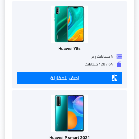
Huawei Y8s
4 جيجابايت رام
storage
64 / 128 جيجابايت
sd_storage
اضف للمقارنة
compare
Huawei P smart 2021