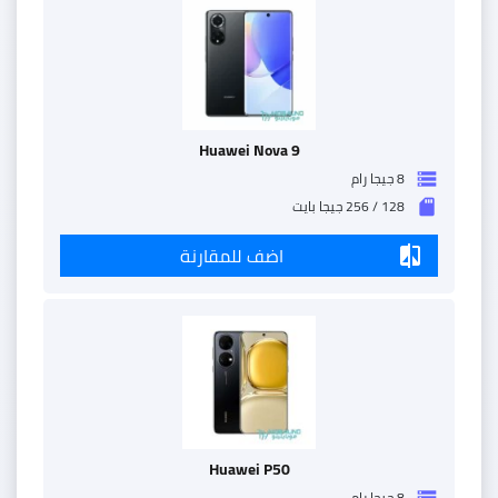
Huawei Nova 9
8 جيجا رام
storage
128 / 256 جيجا بايت
sd_storage
اضف للمقارنة
compare
Huawei P50
8 جيجا رام
storage