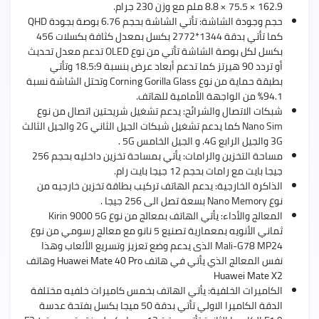
162.9 × 75.5 × 8.8 ملم مع وزن 230 جرام.
حجم وجودة الشاشة: تأتي الشاشة بحجم 6.76 بوصة بجودة QHD
كما تأتي بدقة 1344*2772 بكسل بمعدل كثافة بكسلات 456
بكسل لكل بوصة الشاشة تأتي من نوع OLED تدعم معدل تحديث
أو تردد 90 هيرتز كما تدعم أبعاد عرض بنسبة 18.5:9 وتأتي
بطبقة حماية من نوع Corning Gorilla Glass وتحتل الشاشة نسبة
94.1% من الواجهة الأمامية للهاتف.
شبكات الاتصال والشرائح: يدعم تشغيل شريحتين اتصال من نوع
Nano Sim كما يدعم تشغيل شبكات الجيل الثاني 2G والجيل الثالث
3G والجيل الرابع 4G. و الجيل الخامس 5G .
مساحة التخزين والرامات: يأتي بمساحة تخزين داخليه بحجم 256
جيجا بايت مع رامات بحجم 12 جيجا بايت رام.
الذاكرة الخارجية: يدعم الهاتف تركيب بطاقة تخزين خارجيه من
نوع Nano Memory بسعة تصل الى 256 جيجا .
المعالج والأداء: يأتي الهاتف بمعالج من نوع Kirin 9000 5G
ثماني الأنويه بمعمارية تصنيع 5 نانو مع معالج رسومي من نوع
Mali-G78 MP24 الذى يدعم وضع تعزيز وتسريع الألعاب وهذا
نفس المعالج الذي يأتي في هاتف
Huawei Mate 40 Pro
وهاتف
Huawei Mate X2
الكاميرات الخلفية: يأتي الهاتف بخمس كاميرات خلفيه مختلفة
الدقة الكاميرا الاولي تأتي بدقة 50 ميجا بكسل بفتحة عدسة