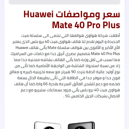
5G
سعر ومواصفات Huawei
Mate 40 Pro Plus
Oppo
أطلقت شركة
هواوى
هواتفها التي تنتمى الى سلسلة ميت
A55
الجديدة و اليوم تقدم لنا هاتف
هواوى ميت 40 برو بلس
الذى يعتبر
الأخ الأكبر و الأقوى بين هواتف سلسلة Mate يأتي هاتف
Huawei
Mate 40 Pro Plus
بتصميم عصري أنيق جدا مع خامات من السراميك
مما تسبب في ثقل وزنه كما يأتي الهاتف بشاشه منحنيه جدا مما
زاد من نسبة استحواذ الشاشة من الواجهة الأمامية كما تأتى من
نوع أوليد عالية الدقة بتردد 90 هيرتز مع سعه تخزينيه كبيره و معالج
nfinix
Zero
قوى جدا و موفر جدا في الطاقة التي تأتى بطبيعة الحال بسعة
X
ضخمه مع دعم للشحن الفائق السرعة بقدرة 66 واط كما أن هاتف
هواوى ميت 40 برو بلس يأتي مزود بسماعات ستيريو مع دعم
الاتصال بشبكات الجيل الخامس 5G .
nfinix
Zero
X
Pro