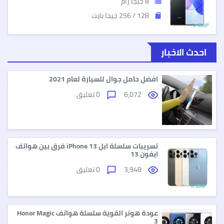
8 جيجا رام
storage
128 / 256 جيجا بايت
sd_storage
احدث الاخبار
افضل حامل جوال للسيارة لعام 2021
6,072
0 تعليق
تسريبات سلسلة ابل iPhone 13 فرق بين هواتف
ايفون 13
3,948
0 تعليق
عودة هونر القوية سلسلة هواتف Honor Magic
3