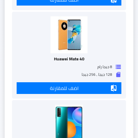
Huawei Mate 40
8 جيجا رام
storage
128 جيجا , 256 جيجا
sd_storage
اضف للمقارنة
compare