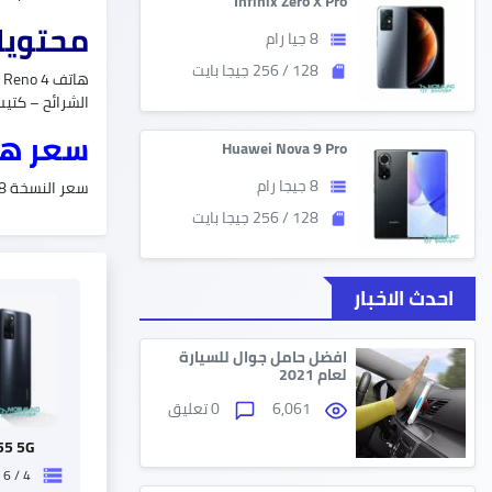
Infinix Zero X Pro
محتويات 
8 جيا رام
storage
128 / 256 جيجا بايت
sd_storage
الشرائح – كتي
سعر هاتف eno 4
Huawei Nova 9 Pro
8 جيجا رام
سعر النسخة 8 جيجا رام مع 128 جيجا بايت بسعر 6300 جنية
storage
128 / 256 جيجا بايت
sd_storage
احدث الاخبار
افضل حامل جوال للسيارة
لعام 2021
6,061
0 تعليق
55 5G
4 / 6 / 8 جيجا رام
storage