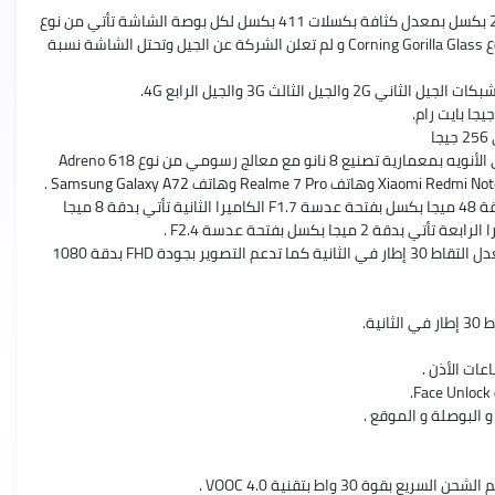
وعيوب
حجم وجودة الشاشة: تأتي الشاشة بحجم 6.4 بوصة بجودة FHD+ كما تأتي بدقة 1080*2400 بكسل بمعدل كثافة بكسلات 411 بكسل لكل بوصة الشاشة تأتي من نوع
OLEDبمعدل تحديث أو تردد 60 كما تدعم أبعاد عرض بنسبة 20:9 وتأتي بطبقة حماية من نوع Corning Gorilla Glass و لم تعلن الشركة عن الجيل وتحتل الشاشة نسبة
سعر
ومواصفات
المعالج والأداء: يأتي الهاتف بمعالج من نوع Qualcomm SM7125 Snapdragon 720G ثماني الأنويه بمعمارية تصنيع 8 نانو مع معالج رسومي من نوع Adreno 618
Realme
7
Xiaomi Redmi Not
وهاتف
Realme 7 Pro
وهاتف
Samsung Galaxy A72
.
Pro
الكاميرات الخلفية: يأتي الهاتف بأربع كاميرات خلفيه مختلفة الدقة الكاميرا الاولي تأتي بدقة 48 ميجا بكسل بفتحة عدسة F1.7 الكاميرا الثانية تأتي بدقة 8 ميجا
ريلمي
7
برو
جودة تصوير الفيديو: الكاميرات الخلفية تدعم تصوير فيديو بجودة 4K بدقة 2160 بكسل بمعدل التقاط 30 إطار في الثانية كما تدعم التصوير بجودة FHD بدقة 1080
مميزات
وعيوب
 البوصلة و الموقع .