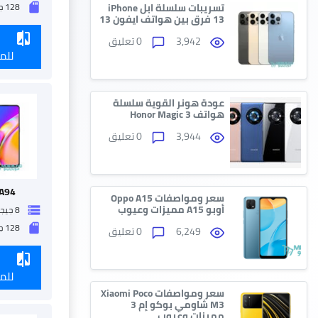
تسريبات سلسلة ابل iPhone
128 جيجا بايت
sd_storage
13 فرق بين هواتف ايفون 13
compare
3,942
0 تعليق
للم
عودة هونر القوية سلسلة
هواتف Honor Magic 3
3,944
0 تعليق
A94
سعر ومواصفات Oppo A15
أوبو A15 مميزات وعيوب
8 جيجا رام
storage
128 جيجا بايت
sd_storage
6,249
0 تعليق
compare
للم
سعر ومواصفات Xiaomi Poco
M3 شاومي بوكو إم 3
مميزات وعيوب