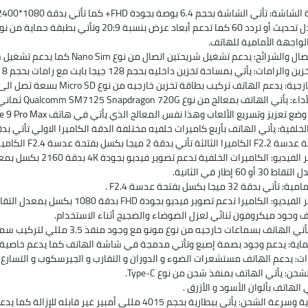
يدعم تشغيل شريحتين اتصال من نوع Nano Sim كما يدعم تشغيل شبكات الجيل الثاني 2G والجيل الثالث 3G والجيل الرابع 4G.
مات: يأتي بمساحة تخزين داخليه بحجم 128 جيجا بايت مع رامات بحجم 8 جيجا بايت رام.
: يدعم الهاتف تركيب بطاقة تخزين خارجيه من نوع Micro SD بسعة تصل الى 256 جيجا
وضع تعزيز وتسريع الألعاب وهذا نفس المعالج الذي يأتي في هاتف
e 9 Pro Max
F2.4 الكاميرا الرابعة تأتي بدقة 2 ميجا بكسل بفتحة عدسة F2.4 .
 60 إطار في الثانية.
 بدقة 32 ميجا بكسل بفتحة عدسة F2.4 .
لكاميرا تدعم تصوير فيديو بجودة FHD بدقة 1080 بكسل بمعدل التقاط 30 إطار في الثانية.
ف وجود ميكروفون ثنائي لعزل الضوضاء والضجيج أثناء الاستخدام.
الهاتف بسماعات خارجيه من نوع مونو مع وجود منفذ 3.5 مللي لتركيب سماعات الأذن .
ماية: يدعم وجود بصمة إصبع وتأتي مدمجة في شاشة الهاتف كما يدعم خاصية Face Unlock.
: يدعم الهاتف مستشعرات الضوء و الدوران و التقارب و الجيرسكوب و التسارع و
حن: يأتي الهاتف بمنفذ شحن من نوع Type-C.
ي الهاتف بألوان الأسود و الأزرق .
 ببطارية بحجم 4015 مللي أمبير غير قابله للإزالة كما يدعم الشحن السريع بقوة 30 واط بتقنية VOOC 4.0 .