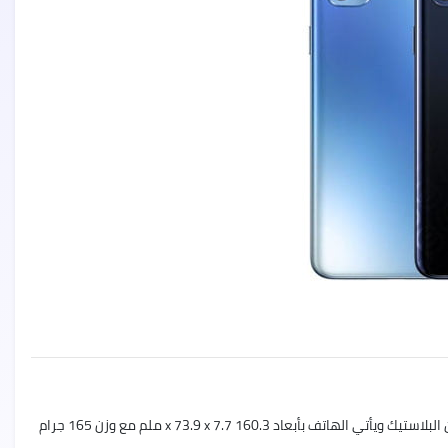
Huawei
Nova
9
Pro
سعر
ومواصفات
Oppo
A15
أوبو
A15
مميزات
Huawei
وعيوب
Nova
9
سعر
ومواصفات
Xiaomi
Poco
M3
شاومي
بوكو
إم
الخامات والابعاد: ظهر الهاتف مصنوع من البلاستيك كما يأتي إطار الهاتف بخامات تصنيع من البلاستيك ويأتي الهاتف بأبعاد 160.3 x 73.9 x 7.7 ملم مع وزن 165 جرام
3
مميزات