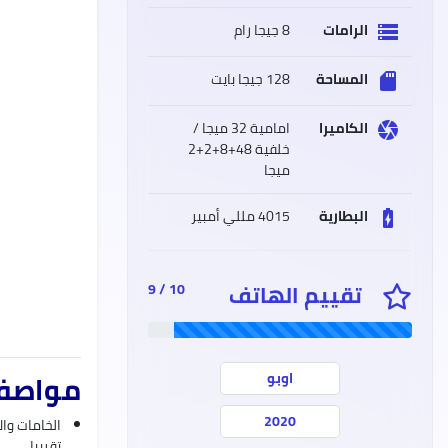
الرامات
8 جيجا رام
storage
المساحة
128 جيجا بايت
sd_storage
الكاميرا
امامية 32 ميجا /
camera
خلفية 48+8+2+2
ميجا
البطارية
4015 مللي أمبير
battery_charging_full
تقييم الهاتف
10 / 9
مواصفات هات
اوبو
2020
تقريبا.