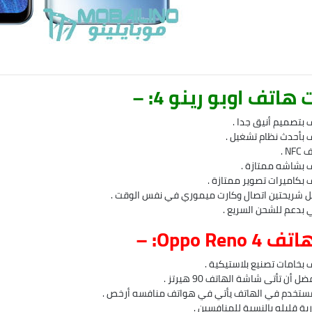
اتف اوبو رينو 4: –
 بتصميم أنيق جدا .
ف بأحدث نظام تشغيل .
N .
ف بشاشه ممتازة .
 بكاميرات تصوير ممتازة .
 شريحتين اتصال وكارت ميموري في نفس الوقت .
 بدعم للشحن السريع .
Oppo Ren: –
 بخامات تصنيع بلاستيكية .
 أن تأتى شاشة الهاتف 90 هيرتز .
مستخدم في الهاتف يأتي في هواتف منافسه أرخص .
ة قليله بالنسبة للمنافسين .