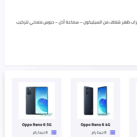
Oppo Ren – رأس شاحن تدعم الشحن السريع بقوة 30 واط – وصله من نوع Type C – جراب ظهر شفاف من السيليكون – سماعة أذن – دبوس معدني لتركيب
Oppo Reno 6 5G
Oppo Reno 6 4G
8 جيجا رام
8 جيجا رام
storage
storage