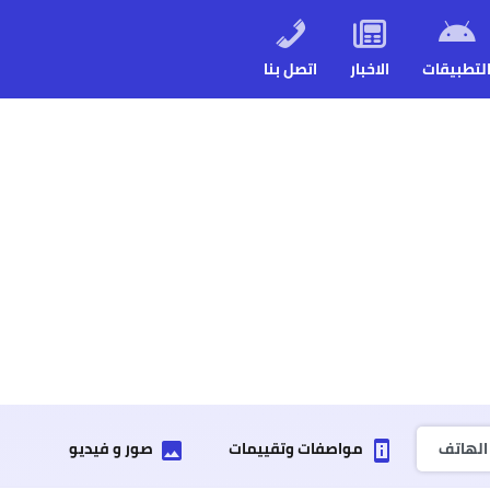
لتطبيقات
الاخبار
اتصل بنا
لهاتف
مواصفات وتقييمات
صور و فيديو
insert_photo
perm_device_information