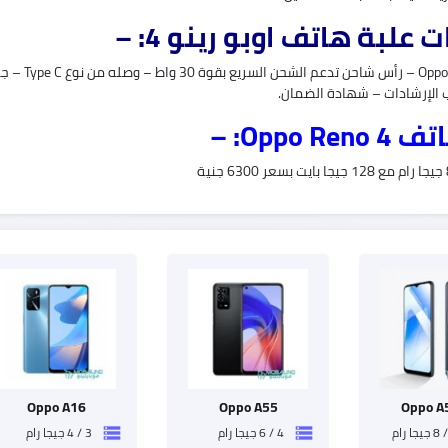
علبة هاتف اوبو رينو 4: –
هاتف o 4
ب الإرشادات – شهادة الضمان.
Oppo R: –
Oppo A16
Oppo A55
Oppo A
4 / 6 جيجا رام
3 / 4 جيجا رام
storage
storage