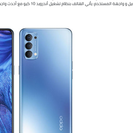
جهة المستخدم: يأتي الهاتف بنظام تشغيل أندرويد 10 كيو مع أحدث واجهة من أوبو ColorOS 7.2 .