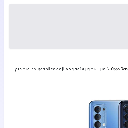
Oppo
A55
تسريبات
سلسلة
ابل
iPhone
13
فرق
بين
Infinix
هواتف
Zero
ايفون
X
13
Oppo Ren
بكاميرات تصوير فائقة و ممتازة و معالج قوى جدا و تصميم
Infinix
عودة
Zero
هونر
X
القوية
Pro
سلسلة
هواتف
Honor
Magic
3