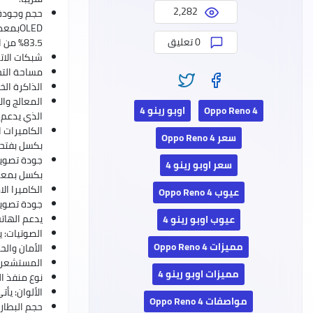
2,282
0 تعليق
83.5% من الواجهة الأمامية للهاتف.
شبكات الاتصال والشرائح: 
مساحة التخزين والرا
الذاكرة الخارجية
Oppo Reno 4
اوبو رينو 4
الذي يدعم 
سعر Oppo Reno 4
بكسل بفتحة عدسة F2.2 الكاميرا الثالثة تأتي بدقة 2 ميجا بكسل بفتحة عدسة 
سعر اوبو رينو 4
بكسل بمعدل التقاط 30 أو
الكاميرا الامامية: تأتي
عيوب Oppo Reno 4
جودة تصوير الفيديو: ا
يدعم الهات
عيوب اوبو رينو 4
الصوتيات: يأتي 
مميزات Oppo Reno 4
الأمان والح
المستشعرات
مميزات اوبو رينو 4
نوع منفذ الش
الألوان: يأت
مواصفات Oppo Reno 4
حجم البطارية وسرعة الشحن: يأتي