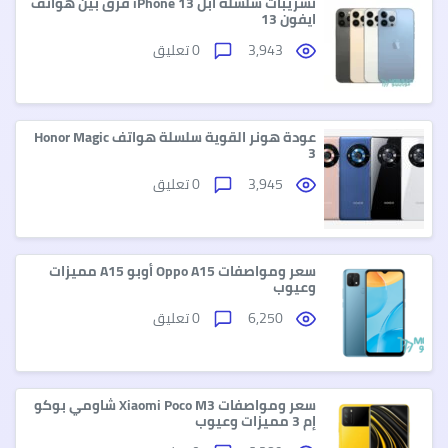
تسريبات سلسلة ابل iPhone 13 فرق بين هواتف
ايفون 13
3,943
0 تعليق
عودة هونر القوية سلسلة هواتف Honor Magic
3
3,945
0 تعليق
سعر ومواصفات Oppo A15 أوبو A15 مميزات
وعيوب
6,250
0 تعليق
سعر ومواصفات Xiaomi Poco M3 شاومي بوكو
إم 3 مميزات وعيوب