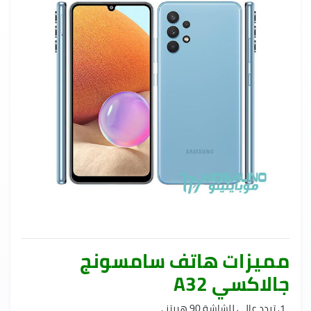
مميزات هاتف سامسونج
جالاكسي A32
تردد عالي للشاشة 90 هيرتز .