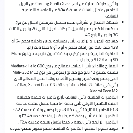
وتأتي بطبقة حماية من نوع Corning Gorilla Glass من الجيل
الخامس وتحتل الشاشة نسبة 84.6% من الواجهة الأمامية
للهاتف.
شبكات الاتصال والشرائح: يدعم تشغيل شريحتين اتصال من نوع
Nano Sim كما يدعم تشغيل شبكات الجيل الثاني 2G والجيل الثالث
3G والجيل الرابع 4G.
مساحة التخزين والرامات: يأتي بمساحة تخزين داخليه بحجم 64 أو
128 جيجا بايت مع رامات بحجم 4 أو 6 أو 8 جيجا بايت رام.
الذاكرة الخارجية: يدعم تركيب بطاقة تخزين خارجيه من نوع Micro
SD بسعة 512 جيجا بايت .
المعالج والأداء: يأتي الهاتف بمعالج من نوع Mediatek Helio G80
بتقنية تصنيع 12 نانو مع معالج رسومي من نوع Mali-G52 MC2
الذي يدعم وضع تعزيز وتسريع الألعاب وهذا نفس المعالج الذي
يأتي في هاتف
Infinix Note 8
وهاتف
Xiaomi Poco C3
وهاتف
Xiaomi Poco M2
الكاميرات الخلفية: يأتي الهاتف بأربع كاميرات خلفيه مختلفة
الدقة الكاميرا الاولي تأتي بدقة 64 ميجا بكسل بفتحة عدسة
F1.8 الكاميرا الثانية تأتي بدقة 8 ميجا بكسل بفتحة عدسة F2.2
الكاميرا الثالثة تأتي بدقة 5 ميجا بكسل بفتحة عدسةF2.4 و
الكاميرا الرابعة تأتى بدقة 5 ميجا بكسل بفتحة عدسه F2.4 .
جودة تصوير الفيديو: الكاميرات الخلفية تدعم تصوير فيديو بجودة