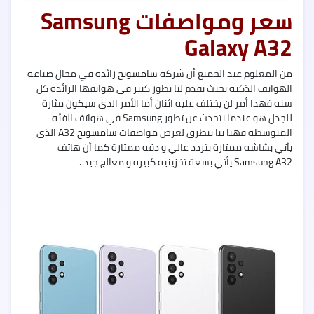
5G
سعر ومواصفات Samsung
Galaxy A32
من المعلوم عند الجميع أن شركة
سامسونج
رائده في مجال صناعة
Oppo
الهواتف الذكية بحيث تقدم لنا تطور كبير في هواتفها الرائدة كل
A55
سنه فهذا أمر لن يختلف عليه اثنان أما الأمر الذى سيكون مثارة
للجدل هو عندما نتحدث عن تطور Samsung في هواتف الفئه
المتوسطة فهيا بنا نتطرق لعرض مواصفات
سامسونج A32
الذى
يأتي بشاشه ممتازة بتردد عالي و دقه ممتازة كما أن هاتف
Samsung A32
يأتي بسعة تخزينيه كبيره و معالج جيد .
nfinix
Zero
X
nfinix
Zero
X
Pro