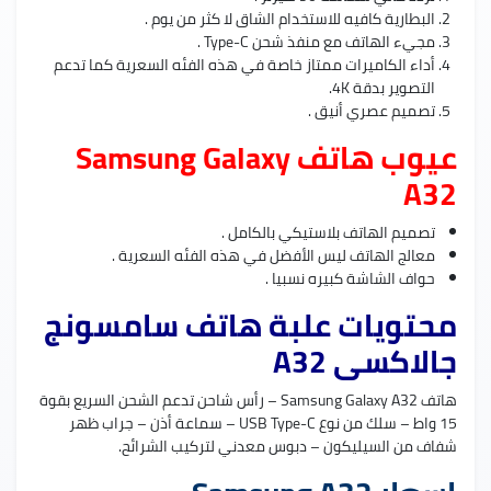
البطارية كافيه للاستخدام الشاق لا كثر من يوم .
مجيء الهاتف مع منفذ شحن Type-C .
أداء الكاميرات ممتاز خاصة في هذه الفئه السعرية كما تدعم
التصوير بدقة 4K.
تصميم عصري أنيق .
عيوب هاتف Samsung Galaxy
A32
تصميم الهاتف بلاستيكي بالكامل .
معالج الهاتف ليس الأفضل في هذه الفئه السعرية .
حواف الشاشة كبيره نسبيا .
محتويات علبة هاتف سامسونج
جالاكسى A32
هاتف Samsung Galaxy A32 – رأس شاحن تدعم الشحن السريع بقوة
15 واط – سلك من نوع USB Type-C – سماعة أذن – جراب ظهر
شفاف من السيليكون – دبوس معدني لتركيب الشرائح.