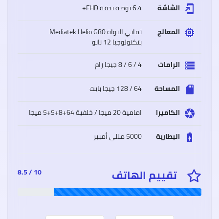
الشاشة
6.4 بوصة بدقة FHD+
add_to_home_screen
المعالج
ثماني النواة Mediatek Helio G80
memory
بتكنولوجيا 12 نانو
سعر
وموا
Oppo
الرامات
4 / 6 / 8 جيجا رام
storage
A15
أوبو
A15
المساحة
64 / 128 جيجا بايت
sd_storage
مميز
وعيو
الكاميرا
امامية 20 ميجا / خلفية 64+8+5+5 ميجا
camera
البطارية
5000 مللي أمبير
battery_charging_full
سعر
وموا
iaomi
تقييم الهاتف
10 / 8.5
Poco
M3
شاوم
بوكو
إم
3
مميز