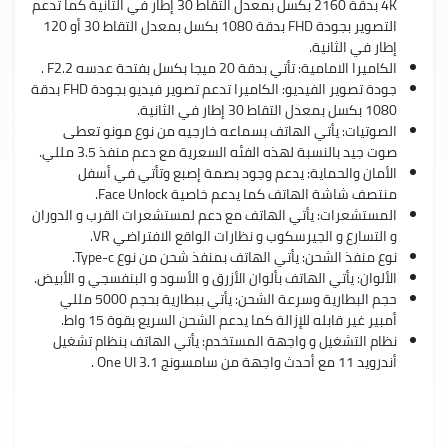
4K بدقة 2160 بكسل بمعدل التقاط 30 إطار في الثانية كما تدعم
التصوير بجودة FHD بدقة 1080 بكسل بمعدل التقاط 30 أو 120
إطار في الثانية.
الكاميرا الامامية: تأتي بدقة 20 ميجا بكسل بفتحة عدسه F2.2 .
جودة تصوير الفيديو: الكاميرا تدعم تصوير فيديو بجودة FHD بدقة
1080 بكسل بمعدل التقاط 30 إطار في الثانية.
الصوتيات: يأتي الهاتف بسماعه خارجيه من نوع مونو تعطى
صوت جيد بالنسبة لهذه الفئه السعرية مع دعم منفذ 3.5 مللي.
الأمان والحماية: يدعم وجود بصمة إصبع وتأتي في أسفل
منتصف شاشة الهاتف كما يدعم خاصية Face Unlock.
المستشعرات: يأتي الهاتف مع دعم لمستشعرات القرب و الدوران
و التسارع و الجيرسكوب و نظارات الواقع الافتراضي VR.
نوع منفذ الشحن: يأتي الهاتف بمنفذ شحن من نوع Type-c.
الألوان: يأتي الهاتف بألوان الأزرق و الأسود و البنفسجي و الأبيض.
حجم البطارية وسرعة الشحن: يأتي ببطارية بحجم 5000 مللي
أمبير غير قابله للإزالة كما يدعم الشحن السريع بقوة 15 واط.
نظام التشغيل و واجهة المستخدم: يأتي الهاتف بنظام تشغيل
أندرويد 11 مع أحدث واجهة من سامسونج One UI 3.1 .