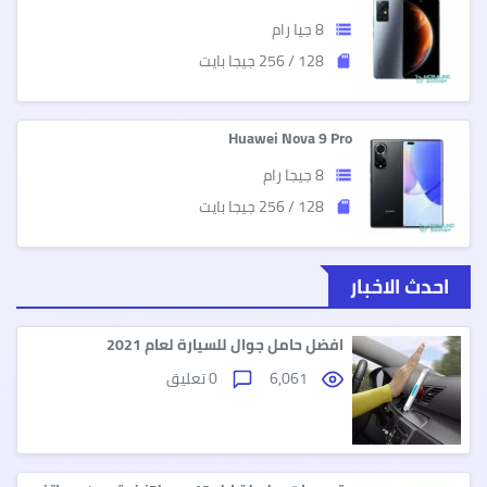
8 جيا رام
storage
128 / 256 جيجا بايت
sd_storage
Huawei Nova 9 Pro
8 جيجا رام
storage
128 / 256 جيجا بايت
sd_storage
احدث الاخبار
افضل حامل جوال للسيارة لعام 2021
6,061
0 تعليق