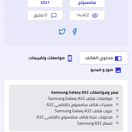
وعيو
سامسونج
2021
14,402
0 تعليق
سعر
وموا
ealme
7
Pro
ريلمي
محتوي الهاتف
مواصفات وتقييمات
perm_device_information
import_contacts
7
برو
مميز
صور و فيديو
insert_photo
وعيو
سعر ومواصفات Samsung Galaxy A32
مواصفات هاتف Samsung Galaxy A32
مميزات هاتف سامسونج جالاكسي A32
عيوب هاتف Samsung Galaxy A32
محتويات علبة هاتف سامسونج جالاكسى A32
اسعار Samsung A32
Oppo
A55