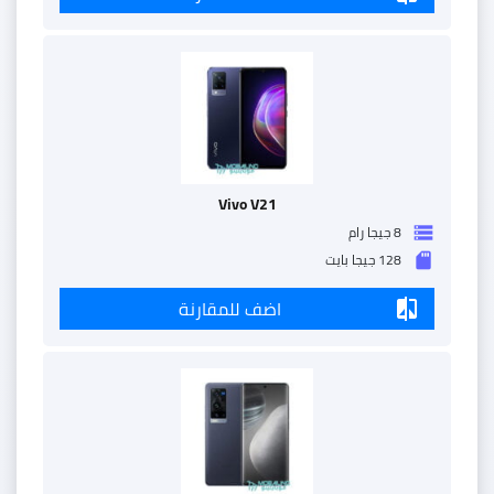
Vivo V21
8 جيجا رام
storage
128 جيجا بايت
sd_storage
اضف للمقارنة
compare