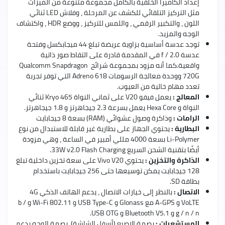
إعداد الكاميرا الخلفية بالكامل مجموعة متنوعة من الميزات
مثل التركيز التلقائي للكشف عن المرحلة ، وفلاش LED ثنائي
اللون ، والتكبير الرقمي ، واللمس للتركيز ، ووضع HDR ، واكتشاف
الوجه والمزيد.
توجد عدسة أساسية بزاوية عريضة تبلغ 44 ميجابكسل وفتحة
عدسة f / 2.0 في المقدمة قادرة على التقاط صور ذاتية
واقعية.كما أنه مزود بمجموعة شرائح Qualcomm Snapdragon
720G ووحدة معالجة الرسومات Adreno 618 التي توفر تجربة
تعدد مهام خالية من العيوب.
المعالج :
يعمل فيفو V20 على ثماني النواة Kryo 465 ثنائي
النواة و Hexa Core يعمل بسرعة 2.3 جيجاهرتز و 1.8 جيجاهرتز.
الرامات :
وذاكرة وصول عشوائي (RAM) بسعة 8 جيجابايت
البطارية :
يحتوي الجهاز على بطارية غير قابلة للاستبدال من نوع
Li-Polymer بسعة 4000 مللي أمبير في الساعة ، وهي مزودة
أيضًا بتقنية الشحن السريع 33W v2.0 Flash Charging.
الذاكرة والتخزين :
يحتوي Vivo V20 على سعة تخزين داخلية تبلغ
128 جيجابايت يمكن توسيعها حتى 256 جيجابايت باستخدام
بطاقة SD.
الاتصال :
بالنظر إلى خيارات الاتصال ، يدعم الهاتف الذكي 4G
VoLTE و A-GPS مع Glonass و USB Type-C و Wi-Fi 802.11 و b /
g / n / n و Bluetooth V5.1 و USB OTG.
المستشعرات :
بصمة الاصبع (أسفل الشاشة)، بصمة الوجه.يدعم