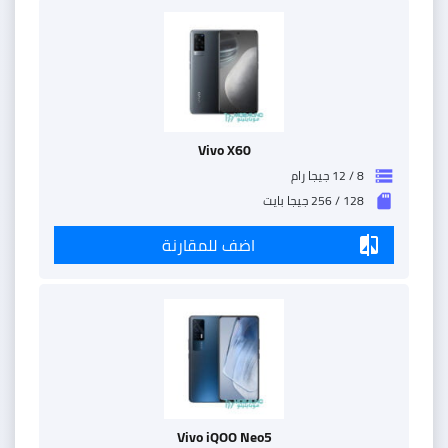
Vivo X60
8 / 12 جيجا رام
storage
128 / 256 جيجا بايت
sd_storage
اضف للمقارنة
compare
Vivo iQOO Neo5