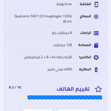
الشاشة
6.44 بوصة
add_to_home_screen
المعالج
(Qualcomm SM7125 Snapdragon 720G
memory
(8 nm
سعر
وموا
Oppo
الرامات
8 جيجابايت رام
storage
A15
أوبو
A15
المساحة
128 جيجابايت
sd_storage
مميز
وعيو
الكاميرا
ثلاثية بدقة 64 + 8 + 2 ميجابيكسل
camera
البطارية
4000 ميلي امبير
battery_charging_full
سعر
وموا
iaomi
تقييم الهاتف
10 / 8.3
Poco
M3
شاوم
بوكو
إم
3
مميز