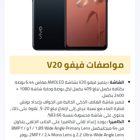
uawei
Nova
9
Pro
مواصفات فيفو V20
uawei
الشاشة :
يتميز فيفو V20 بشاشة AMOLED مقاس 6.44 بوصة
Nova
بكثافة بكسل تبلغ 409 بكسل لكل بوصة ودقة شاشة 1080 ×
9
2400 بكسل.
تتميز شاشة الهاتف الذكي الخالية من الحواف بإعداد نوتش
قطرة الماء مع نسبة عرض إلى ارتفاع تبلغ 20: 9. علاوة على ذلك ،
يحتوي على شاشة محسوبة بنسبة 83.66٪.
الكاميرا :
يوجد إعداد ثلاثي للكاميرا على الجانب الخلفي يتكون
من 64 ميجابيكسل f / 1.89 Wide Angle Primary Lens و 8MP f /
2.2 Ultra-Wide Angle Lens و 2MP f / 2.4 Mono Lens. يوفر