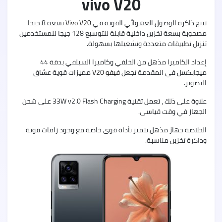
vivo V20
5G
تتيح ذاكرة الوصول العشوائي القوية في
Vivo V20
بسعة 8 جيجا
مصحوبة بسعة تخزين داخلية قابلة للتوسيع 128 جيجا للمستخدمين
تنزيل تطبيقات متعددة وتشغيلها بسهولة.
Oppo
إعداد الكاميرا مذهل من الخلفي وكاميرا السيلفي بدقة 44
A55
ميجابكسل في المقدمة تجعل
فيفو V20
مميزات قوية عشاق
التصوير.
علاوة على ذلك ، تعمل تقنية 33W v2.0 Flash Charging على شحن
الجهاز في وقت قياسى.
nfinix
الخلاصة جهاز مذهل يتميز بأداة قوى خاصة مع وجود رامات قوية
Zero
X
وذاكرة تخزين مناسبة.
nfinix
Zero
X
Pro