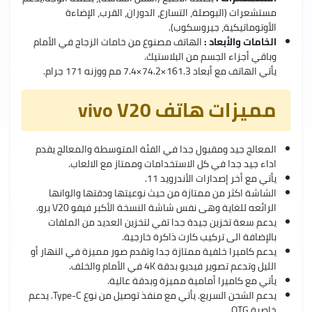
مستشعرات (البوصلة، التسارع، الدوران، القرب، الإضاءة
الأوتوماتيكية، جيروسكوب).
الخامات والأبعاد :
الهاتف مصنوع من خامات الزجاج في الأمام
وباقي أجزاء الجسم من البلاستيك.
يأتي الهاتف مع أبعاد 161.3×74.2×7.4 مم ووزنه 171 جرام.
مميزات هاتف vivo V20
المعالج جيد ومقبول جدا في الفئة المتوسطة والمعالج يقدم
اداء جيد جدا في كل الاستخدامات وممتاز مع الالعاب.
يأتي مع أخر إصدارات الأندرويد 11.
الشاشة اكثر من ممتازة من حيث نوعيتها ودقتها والوانها
الرائعه للغاية وهى نفس شاشة النسخة الأكبر فيفو V20 برو.
يدعم سعة تخزين جيدة جدا تفي لتخزين العديد من الملفات
بالإضافة الى تركيب كارت ذاكرة خارجية.
يدعم كاميرا خلفية ممتازة جدا وتقدم صور مميزة في النهار أو
الليل وتدعم تصوير فيديو بدقة 4K في الأمام والخلف.
يأتي مع كاميرا أمامية مميزة وبدقة عالية.
يدعم الشحن السريع. يأتي مع منفذ توصيل من نوع Type-C. يدعم
خاصية OTG.