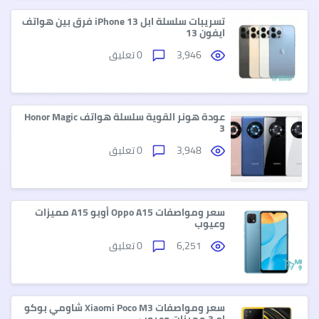
تسريبات سلسلة ابل iPhone 13 فرق بين هواتف
ايفون 13
3,946
0 تعليق
عودة هونر القوية سلسلة هواتف Honor Magic
3
3,948
0 تعليق
سعر ومواصفات Oppo A15 أوبو A15 مميزات
وعيوب
6,251
0 تعليق
سعر ومواصفات Xiaomi Poco M3 شاومي بوكو
إم 3 مميزات وعيوب