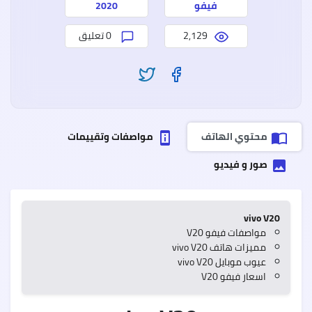
وعيو
فيفو
2020
2,129
0 تعليق
سعر
وموا
ealme
7
Pro
ريلمي
محتوي الهاتف
مواصفات وتقييمات
perm_device_information
import_contacts
7
برو
مميز
صور و فيديو
insert_photo
وعيو
vivo V20
مواصفات فيفو V20
مميزات هاتف vivo V20
عيوب موبايل vivo V20
اسعار فيفو V20
Oppo
A55