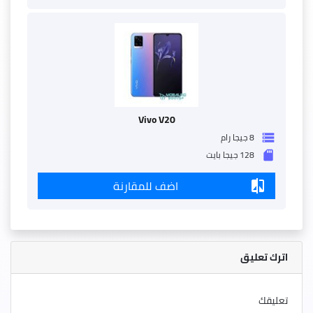
Vivo V20
8 جيجا رام
storage
128 جيجا بايت
sd_storage
اضف للمقارنة
compare
اترك تعليق
تعليقك