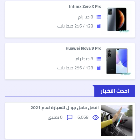
Infinix Zero X Pro
8 جيا رام
storage
128 / 256 جيجا بايت
sd_storage
Huawei Nova 9 Pro
8 جيجا رام
storage
128 / 256 جيجا بايت
sd_storage
احدث الاخبار
افضل حامل جوال للسيارة لعام 2021
6,068
0 تعليق