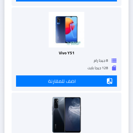
Vivo Y51
8 جيجا رام
storage
128 جيجا بايت
sd_storage
اضف للمقارنة
compare