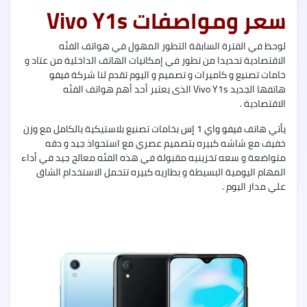
5G
سعر ومواصفات Vivo Y1s
لوحظ في الفترة السابقة التطور المهول في هواتف الفئه
الاقتصادية تحديدا من تطور في إمكانيات الهاتف الداخلية من عتاد و
خامات تصنيع و كاميرات و تصميم و اليوم تقدم لنا شركة
فيفو
Oppo
هاتفها الجديد
Vivo Y1s
الذى يعتبر أحد أهم هواتف الفئه
A55
الاقتصادية .
يأتي هاتف
فيفو واي 1 إس
بخامات تصنيع بلاستيكية بالكامل مع وزن
خفيف مع شاشه كبيره بتصميم عصري مع استحواذ جيد و دقه
متواضعة و سعه تخزينيه مقبولة في هذه الفئه معالج جيد في أداء
nfinix
المهام اليومية البسيطة و بطاريه كبيره تتحمل الاستخدام الشاق
Zero
علي مدار اليوم .
X
nfinix
Zero
X
Pro