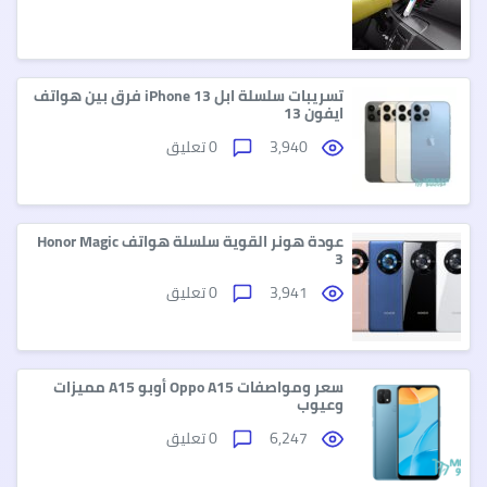
تسريبات سلسلة ابل iPhone 13 فرق بين هواتف
ايفون 13
3,940
0 تعليق
عودة هونر القوية سلسلة هواتف Honor Magic
3
3,941
0 تعليق
سعر ومواصفات Oppo A15 أوبو A15 مميزات
وعيوب
6,247
0 تعليق