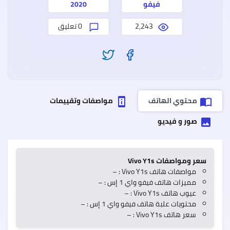
وعيو
فيفو
2020
2,243
0 تعليق
سعر
وموا
ealme
7
Pro
ريلمي
محتوي الهاتف
مواصفات وتقييمات
perm_device_information
import_contacts
7
برو
مميز
صور و فيديو
insert_photo
وعيو
سعر ومواصفات Vivo Y1s
مواصفات هاتف Vivo Y1s : –
مميزات هاتف فيفو واي 1 إس : –
عيوب هاتف Vivo Y1s : –
محتويات علبة هاتف فيفو واي 1 إس : –
سعر هاتف Vivo Y1s : –
Oppo
A55