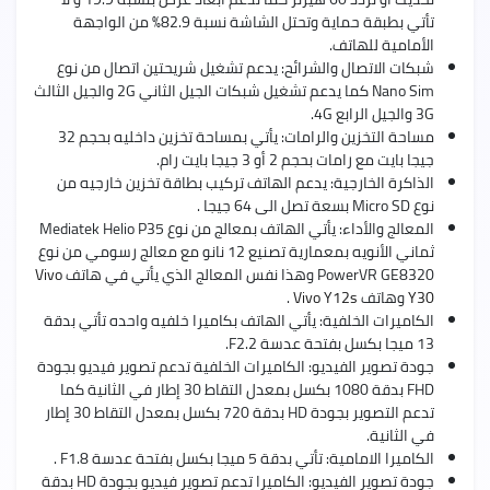
تأتي بطبقة حماية وتحتل الشاشة نسبة 82.9% من الواجهة
الأمامية للهاتف.
شبكات الاتصال والشرائح: يدعم تشغيل شريحتين اتصال من نوع
Nano Sim كما يدعم تشغيل شبكات الجيل الثاني 2G والجيل الثالث
3G والجيل الرابع 4G.
مساحة التخزين والرامات: يأتي بمساحة تخزين داخليه بحجم 32
جيجا بايت مع رامات بحجم 2 أو 3 جيجا بايت رام.
الذاكرة الخارجية: يدعم الهاتف تركيب بطاقة تخزين خارجيه من
نوع Micro SD بسعة تصل الى 64 جيجا .
المعالج والأداء: يأتي الهاتف بمعالج من نوع Mediatek Helio P35
ثماني الأنويه بمعمارية تصنيع 12 نانو مع معالج رسومي من نوع
PowerVR GE8320 وهذا نفس المعالج الذي يأتي في هاتف
Vivo
Y30
وهاتف
Vivo Y12s
.
الكاميرات الخلفية: يأتي الهاتف بكاميرا خلفيه واحده تأتي بدقة
13 ميجا بكسل بفتحة عدسة F2.2.
جودة تصوير الفيديو: الكاميرات الخلفية تدعم تصوير فيديو بجودة
FHD بدقة 1080 بكسل بمعدل التقاط 30 إطار في الثانية كما
تدعم التصوير بجودة HD بدقة 720 بكسل بمعدل التقاط 30 إطار
في الثانية.
الكاميرا الامامية: تأتي بدقة 5 ميجا بكسل بفتحة عدسة F1.8 .
جودة تصوير الفيديو: الكاميرا تدعم تصوير فيديو بجودة HD بدقة