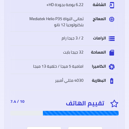
الشاشة
6.22 بوصة بجودة HD+
add_to_home_screen
المعالج
ثماني النواة Mediatek Helio P35
memory
بتكنولوجيا 12 نانو
سعر
وموا
Oppo
الرامات
2 / 3 جيجا رام
storage
A15
أوبو
A15
المساحة
32 جيجا بايت
sd_storage
مميز
وعيو
الكاميرا
امامية 5 ميجا / خلفية 13 ميجا
camera
البطارية
4030 مللي أمبير
battery_charging_full
سعر
وموا
iaomi
تقييم الهاتف
10 / 7.4
Poco
M3
شاوم
بوكو
إم
3
مميز