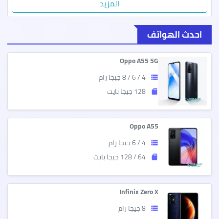
المزيد
اوبو
تكنو
تي سي ال
ريلمي
احدث الهواتف
Oppo A55 5G
4 / 6 / 8 جيجا رام
storage
128 جيجا بايت
sd_storage
Oppo A55
4 / 6 جيجا رام
storage
64 / 128 جيجا بايت
sd_storage
Infinix Zero X
8 جيجا رام
storage