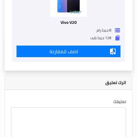
Vivo V20
8 جيجا رام
storage
128 جيجا بايت
sd_storage
اضف للمقارنة
compare
اترك تعليق
تعليقك