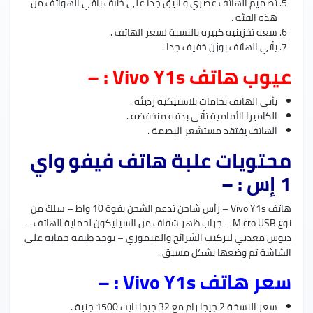
تصميم الهاتف عصري و أنيق جدا على خلاف باقي الهواتف من
هذه الفئه .
سعه تخزينيه كبيره بالنسبة لسعر الهاتف .
يأتي الهاتف بوزن خفيف جدا .
عيوب هاتف Vivo Y1s : –
يأتي الهاتف بخامات بلاستيكية رديئة .
الكاميرا الأمامية تأتى بدقه منخفضه .
الهاتف يفتقد مستشعر البصمة .
محتويات علبة هاتف فيفو واي
1 إس : –
هاتف Vivo Y1s – رأس شاحن تدعم الشحن بقوة 10 واط – سلك من
نوع Micro USB – جراب ظهر شفاف من السيليكون لحماية الهاتف –
دبوس معدني لتركيب الشرائح والميموري – توجد طبقة حماية على
الشاشة تم وضعها بشكل مسبق .
سعر هاتف Vivo Y1s : –
سعر النسخة 2 جيجا رام مع 32 جيجا بايت 1500 جنية .