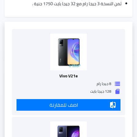
ثمن النسخة 3 جيجا رام مع 32 جيجا بايت 1750 جنية .
Vivo V21e
8 جيجا رام
storage
128 جيجا بايت
sd_storage
اضف للمقارنة
compare