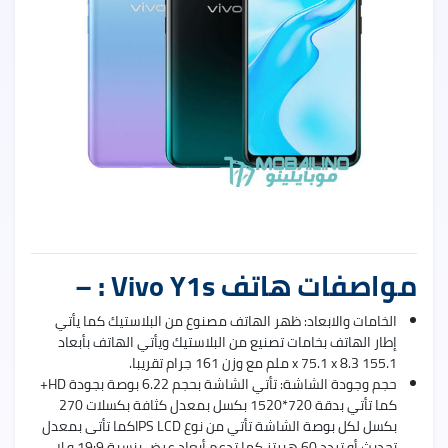
uawei
Nova
9
Pro
uawei
Nova
مواصفات هاتف Vivo Y1s : –
9
الخامات والابعاد: ظهر الهاتف مصنوع من البلاستيك كما يأتي
إطار الهاتف بخامات تصنيع من البلاستيك ويأتي الهاتف بأبعاد
155.1 x 75.1 x 8.3 ملم مع وزن 161 جرام تقريبا.
حجم وجودة الشاشة: تأتي الشاشة بحجم 6.22 بوصة بجودة HD+
كما تأتي بدقة 720*1520 بكسل بمعدل كثافة بكسلات 270
بكسل لكل بوصة الشاشة تأتي من نوع IPS LCDكما تأتى بمعدل
تحديث أو تردد 60 هيرتز كما تدعم أبعاد عرض بنسبة 19:9 و لا