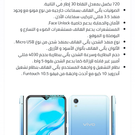
720 بكسل بمعدل التقاط 30 إطار في الثانية.
الصوتيات: يأتي الهاتف بسماعات خارجيه من نوع مونو مع وجود
منفذ 3.5 مللي لتركيب سماعات الأذن .
الأمان والحماية: يدعم خاصية Face Unlock.
المستشعرات: يدعم الهاتف مستشعرات الضوء و التسارع و
البوصلة و الموقع .
نوع منفذ الشحن: يأتي الهاتف بمنفذ شحن من نوع Micro USB .
الألوان: يأتي الهاتف بألوان الأسود و الأزرق .
حجم البطارية وسرعة الشحن: يأتي ببطارية بحجم 4030 مللي
أمبير غير قابله للإزالة كما يدعم الشحن بقوة 5 واط .
نظام التشغيل و واجهة المستخدم: يأتي الهاتف بنظام تشغيل
أندرويد 10 كيو مع أحدث واجهة من فيفو Funtouch 10.5 .