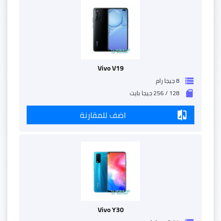
Vivo V19
8 جيجا رام
storage
128 / 256 جيجا بايت
sd_storage
اضف للمقارنة
compare
Vivo Y30