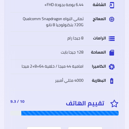
الشاشة
6.44 بوصة بجودة FHD+
add_to_home_screen
المعالج
ثماني النواه Qualcomm Snapdragon
memory
720G بتكنولوجيا 8 نانو
سعر
وموا
Oppo
الرامات
8 جيجا رام
storage
A15
أوبو
A15
المساحة
128 جيجا بايت
sd_storage
مميز
وعيو
الكاميرا
امامية 44 ميجا / خلفية 64+8+2 ميجا
camera
البطارية
4000 مللي أمبير
battery_charging_full
سعر
وموا
iaomi
تقييم الهاتف
10 / 9.3
Poco
M3
شاوم
بوكو
إم
3
مميز