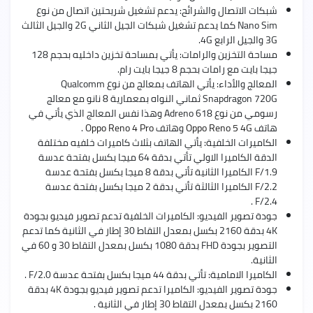
شبكات الاتصال والشرائح: يدعم تشغيل شريحتين اتصال من نوع
Nano Sim كما يدعم تشغيل شبكات الجيل الثاني 2G والجيل الثالث
3G والجيل الرابع 4G.
مساحة التخزين والرامات: يأتي بمساحة تخزين داخليه بحجم 128
جيجا بايت مع رامات بحجم 8 جيجا بايت رام.
المعالج والأداء: يأتي الهاتف بمعالج من نوع Qualcomm
Snapdragon 720G ثماني النواه بمعمارية 8 نانو مع معالج
رسومي من نوع Adreno 618 وهذا نفس المعالج الذي يأتي في
هاتف
Oppo Reno 5 4G
وهاتف
Oppo Reno 4 Pro
.
الكاميرات الخلفية: يأتي الهاتف بثلاث كاميرات خلفيه مختلفة
الدقة الكاميرا الاولي تأتي بدقة 64 ميجا بكسل بفتحة عدسة
F/1.9 الكاميرا الثانية تأتي بدقة 8 ميجا بكسل بفتحة عدسة
F/2.2 الكاميرا الثالثة تأتي بدقة 2 ميجا بكسل بفتحة عدسة
F/2.4 .
جودة تصوير الفيديو: الكاميرات الخلفية تدعم تصوير فيديو بجودة
4K بدقة 2160 بكسل بمعدل التقاط 30 إطار في الثانية كما تدعم
التصوير بجودة FHD بدقة 1080 بكسل بمعدل التقاط 30 و 60 في
الثانية.
الكاميرا الامامية: تأتي بدقة 44 ميجا بكسل بفتحة عدسة F/2.0 .
جودة تصوير الفيديو: الكاميرا تدعم تصوير فيديو بجودة 4K بدقة
2160 بكسل بمعدل التقاط 30 إطار في الثانية .