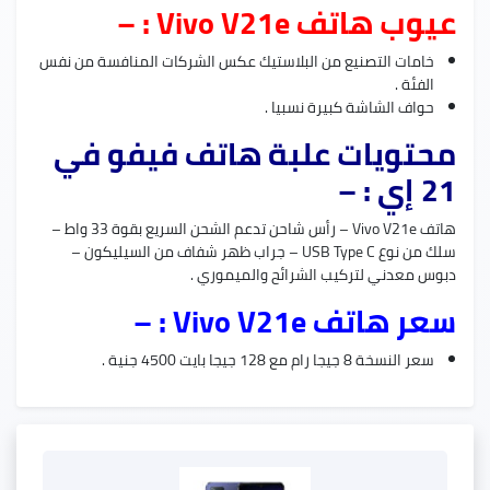
عيوب هاتف Vivo V21e : –
خامات التصنيع من البلاستيك عكس الشركات المنافسة من نفس
الفئة .
حواف الشاشة كبيرة نسبيا .
محتويات علبة هاتف فيفو في
21 إي : –
هاتف Vivo V21e – رأس شاحن تدعم الشحن السريع بقوة 33 واط –
سلك من نوع USB Type C – جراب ظهر شفاف من السيليكون –
دبوس معدني لتركيب الشرائح والميموري .
سعر هاتف Vivo V21e : –
سعر النسخة 8 جيجا رام مع 128 جيجا بايت 4500 جنية .