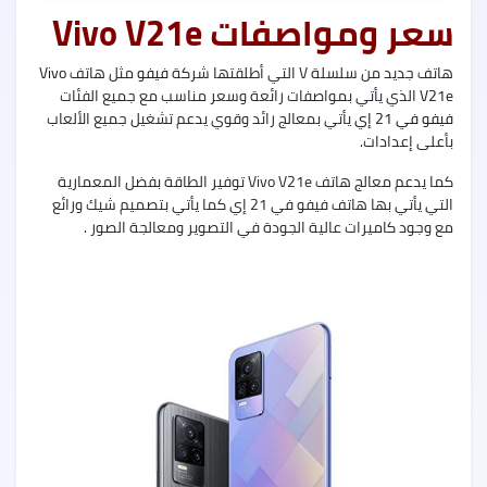
5G
سعر ومواصفات Vivo V21e
هاتف جديد من سلسلة V التي أطلقتها شركة
فيفو
مثل هاتف
Vivo
V21e
الذي يأتي بمواصفات رائعة وسعر مناسب مع جميع الفئات
فيفو في 21 إي
يأتي بمعالج رائد وقوي يدعم تشغيل جميع الألعاب
Oppo
بأعلى إعدادات.
A55
كما يدعم معالج هاتف Vivo V21e توفير الطاقة بفضل المعمارية
التي يأتي بها هاتف فيفو في 21 إي كما يأتي بتصميم شيك ورائع
مع وجود كاميرات عالية الجودة في التصوير ومعالجة الصور .
nfinix
Zero
X
nfinix
Zero
X
Pro