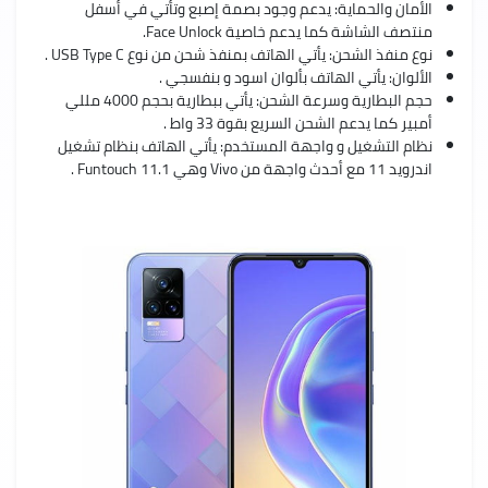
الأمان والحماية: يدعم وجود بصمة إصبع وتأتي في أسفل
منتصف الشاشة كما يدعم خاصية Face Unlock.
نوع منفذ الشحن: يأتي الهاتف بمنفذ شحن من نوع USB Type C .
الألوان: يأتي الهاتف بألوان اسود و بنفسجي .
حجم البطارية وسرعة الشحن: يأتي ببطارية بحجم 4000 مللي
أمبير كما يدعم الشحن السريع بقوة 33 واط .
نظام التشغيل و واجهة المستخدم: يأتي الهاتف بنظام تشغيل
اندرويد 11 مع أحدث واجهة من Vivo وهي Funtouch 11.1 .