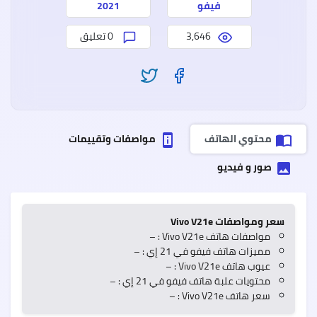
وعيو
فيفو
2021
3,646
0 تعليق
سعر
وموا
ealme
7
Pro
ريلمي
محتوي الهاتف
مواصفات وتقييمات
perm_device_information
import_contacts
7
برو
مميز
صور و فيديو
insert_photo
وعيو
سعر ومواصفات Vivo V21e
مواصفات هاتف Vivo V21e : –
مميزات هاتف فيفو في 21 إي : –
عيوب هاتف Vivo V21e : –
محتويات علبة هاتف فيفو في 21 إي : –
سعر هاتف Vivo V21e : –
Oppo
A55