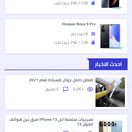
128 / 256 جيجا بايت
sd_storage
Huawei Nova 9 Pro
8 جيجا رام
storage
128 / 256 جيجا بايت
sd_storage
احدث الاخبار
افضل حامل جوال للسيارة لعام 2021
6,063
0 تعليق
تسريبات سلسلة ابل iPhone 13 فرق بين هواتف
ايفون 13