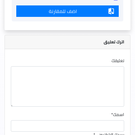
اضف للمقارنة
compare
اترك تعليق
تعليقك
اسمك
*
بريدك الالكتروني
*